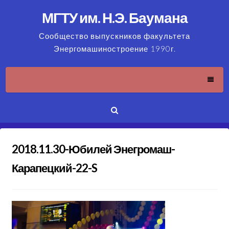
Skip
МГТУ им. Н.Э. Баумана
to
content
Сообщество выпускников факультета
Энергомашиностроение 1990г.
2018.11.30-Юбилей Энегромаш-
Карапецкий-22-S