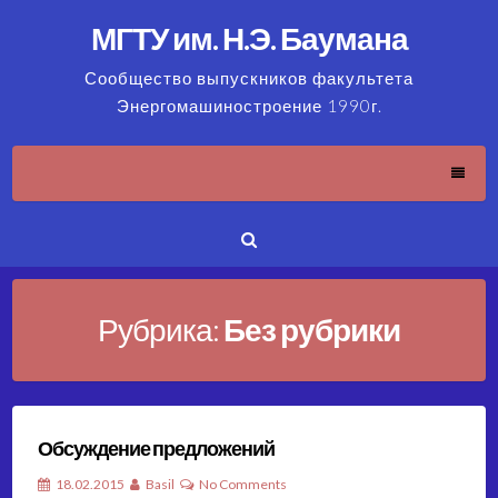
Skip
МГТУ им. Н.Э. Баумана
to
content
Сообщество выпускников факультета
Энергомашиностроение 1990г.
Рубрика:
Без рубрики
Обсуждение предложений
18.02.2015
Basil
No Comments