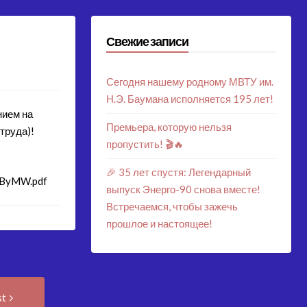
Свежие записи
Сегодня нашему родному МВТУ им.
Н.Э. Баумана исполняется 195 лет!
нием на
Премьера, которую нельзя
труда)!
пропустить! 🎬🔥
🎉 35 лет спустя: Легендарный
CByMW.pdf
выпуск Энерго-90 снова вместе!
Встречаемся, чтобы зажечь
прошлое и настоящее!
Next
st
Post: