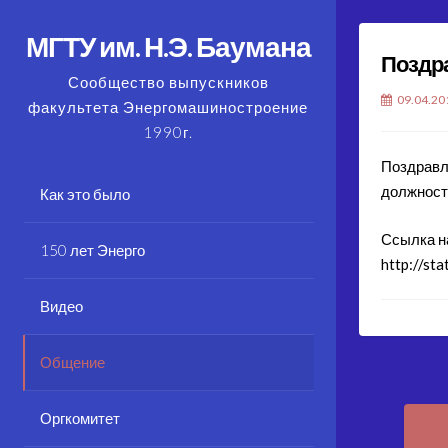
Skip
to
МГТУ им. Н.Э. Баумана
Поздр
content
Сообщество выпускников
09.04.20
факультета Энергомашиностроение
1990г.
Поздравл
должност
Как это было
Ссылка н
150 лет Энерго
http://s
Видео
Общение
Pos
Оргкомитет