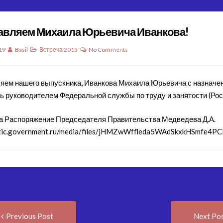
авляем Михаила Юрьевича Иванкова!
19
Basil
Встреча 2015
No Comments
яем нашего выпускника, Иванкова Михаила Юрьевича с назначе
ь руководителем Федеральной службы по труду и занятости (Рос
а Распоряжение Председателя Правительства Медведева Д.А.
tatic.government.ru/media/files/jHMZwWffleda5WAdSkxkHSmfe4P
Previous
t
Previous Post
Next Po
post: