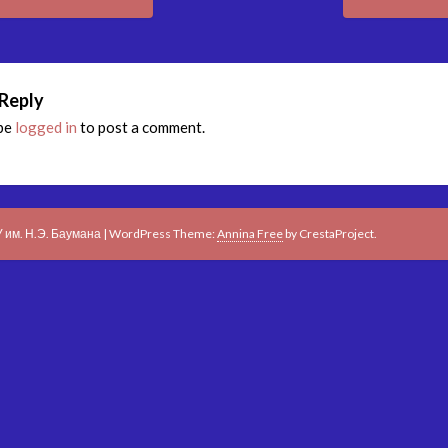
igation
 Reply
 be
logged in
to post a comment.
 им. Н.Э. Баумана
|
WordPress Theme:
Annina Free
by CrestaProject.